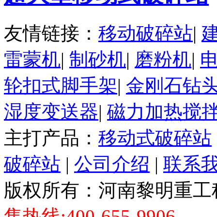
友情链接：
移动破碎站
|
雷蒙机
|
制砂机
|
磨粉机
|
轮扣式脚手架
|
金刚石钻
湿度变送器
|
磁力加热搅
主打产品：
移动式破碎站
破碎站
|
公司介绍
|
联系
版权所有：河南黎明重工科
售热线:400-655-9906